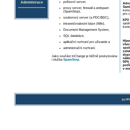
poštovní server,
Administrace
Advo
Sam
proxy server, firewall a antispam
komun
(SpamStop),
pro c
souborový server (a PDC/BDC),
KP2
sjedn
intranet/znalostní báze (Wiki),
konta
Document Management System,
SQL databáze,
Hlav
aplikační rozhraní pro uživatele a
všec
spol
administrační rozhraní.
zefe
dop
Jako součást InChange je běžně poskytována
nákl
i služba
SpamStop
.
50% 
potř
v mn
(c) RY