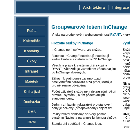
|
|
Architektura
Integrace
Groupwarové řešení InChange
Pošta
Vítejte na produktovém webu společnosti
RYANT
, kte
Kalendáře
Filozofie služby InChange
Využ
InChange není software, ale služba.
Služ
Kontakty
korpo
"Licence InChange" neexistují, neexistují
Pro 
žádné krabice s instalačními CD InChange.
posk
Úkoly
menš
Všechna práva k systému drží skupina
nákl
RYANT, zákazník je vlastníkem všech dat jím
někt
Intranet
do InChange vložených.
dedi
prov
Zákazník platí pouze za amortizaci
Majetek
poskytnutého hardware a za práci, která je
NN p
pro něj reálně odváděna.
grou
v ČR
Kniha jízd
Počet uživatelů služby nehraje zásadní roli při
dle 
provozu systému, a tím pádem ani při
jsou
stanovení ceny.
work
Docházka
Jedním z hlavních ukazatelů pro stanovení
výka
ceny je celkový (předpokládaný) objem dat.
úspě
DMS
Poskytovatel dohleduje servery pomocí
UNIQ
systému Nagios a garantuje funkčnost služby.
InCha
s Lo
CRM
Standardní součásti InChange jsou:
Sdíl